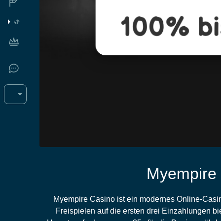
Myempire 
Myempire Casino ist ein modernes Online-Casin
Freispielen auf die ersten drei Einzahlungen bi