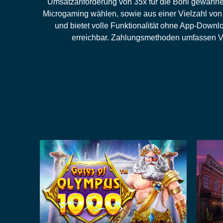
Umsatzanforderung von 35x für die Boni gewährle
Microgaming wählen, sowie aus einer Vielzahl von 
und bietet volle Funktionalität ohne App-Down
erreichbar. Zahlungsmethoden umfassen Vis