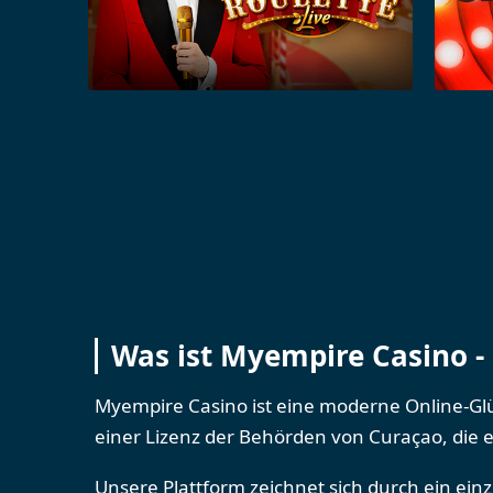
Was ist Myempire Casino -
Myempire Casino ist eine moderne Online-Glüc
einer Lizenz der Behörden von Curaçao, die ein
Unsere Plattform zeichnet sich durch ein einz